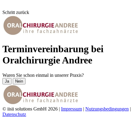
Schritt zurück
Terminvereinbarung bei
Oralchirurgie Andree
Waren Sie schon einmal in unserer Praxis?
Ja
Nein
© iisii solutions GmbH 2026
|
Impressum
|
Nutzungsbedingungen
|
Datenschutz