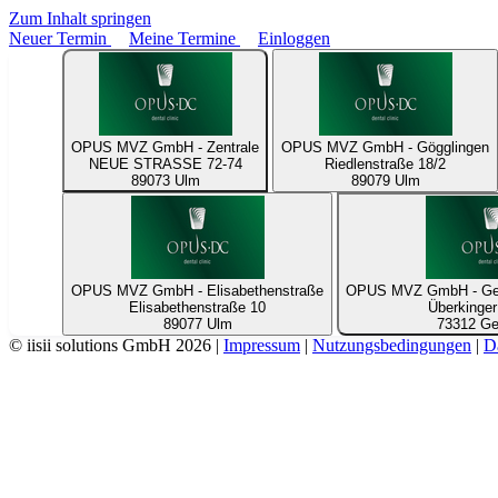
Zum Inhalt springen
Neuer Termin
Meine Termine
Einloggen
OPUS MVZ GmbH - Zentrale
OPUS MVZ GmbH - Gögglingen
NEUE STRASSE 72-74
Riedlenstraße 18/2
89073 Ulm
89079 Ulm
OPUS MVZ GmbH - Elisabethenstraße
OPUS MVZ GmbH - Geis
Elisabethenstraße 10
Überkinger
89077 Ulm
73312 Ge
© iisii solutions GmbH 2026
|
Impressum
|
Nutzungsbedingungen
|
D