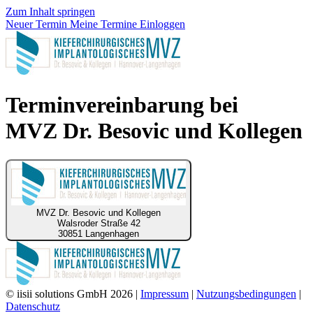
Zum Inhalt springen
Neuer Termin
Meine Termine
Einloggen
Terminvereinbarung bei
MVZ Dr. Besovic und Kollegen
MVZ Dr. Besovic und Kollegen
Walsroder Straße 42
30851 Langenhagen
© iisii solutions GmbH 2026
|
Impressum
|
Nutzungsbedingungen
|
Datenschutz