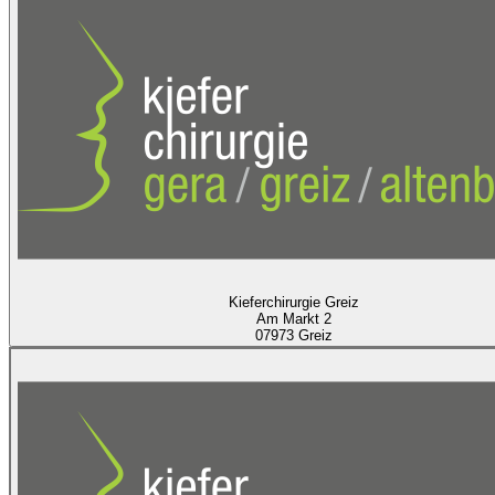
Kieferchirurgie Greiz
Am Markt 2
07973 Greiz