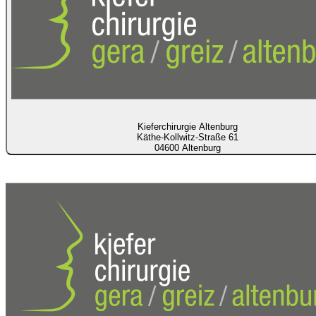
Kieferchirurgie Altenburg
Käthe-Kollwitz-Straße 61
04600 Altenburg