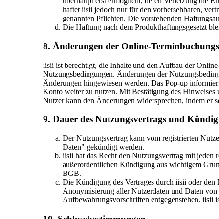
überhaupt erst ermöglicht, deren Verletzung die E
haftet iisii jedoch nur für den vorhersehbaren, vert
genannten Pflichten. Die vorstehenden Haftungsau
Die Haftung nach dem Produkthaftungsgesetzt blei
8. Änderungen der Online-Terminbuchungsp
iisii ist berechtigt, die Inhalte und den Aufbau der Onl
Nutzungsbedingungen. Änderungen der Nutzungsbedingung
Änderungen hingewiesen werden. Das Pop-up informiert
Konto weiter zu nutzen. Mit Bestätigung des Hinweises 
Nutzer kann den Änderungen widersprechen, indem er sein
9. Dauer des Nutzungsvertrags und Kündi
Der Nutzungsvertrag kann vom registrierten Nutze
Daten" gekündigt werden.
iisii hat das Recht den Nutzungsvertrag mit jeden
außerordentlichen Kündigung aus wichtigem Grund,
BGB.
Die Kündigung des Vertrages durch iisii oder den
Anonymisierung aller Nutzerdaten und Daten von Fa
Aufbewahrungsvorschriften entgegenstehen. iisii is
10. Schlussbestimmungen