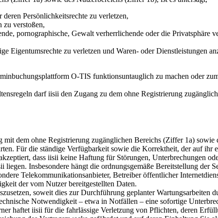
deren Persönlichkeitsrechte zu verletzen,
n zu verstoßen,
ende, pornographische, Gewalt verherrlichende oder die Privatsphäre ve
ige Eigentumsrechte zu verletzen und Waren- oder Dienstleistungen an
-Terminbuchungsplattform O-TIS funktionsuntauglich zu machen oder zu
tensregeln darf iisii den Zugang zu dem ohne Registrierung zugänglic
 mit dem ohne Registrierung zugänglichen Bereichs (Ziffer 1a) sowie de
rten. Für die ständige Verfügbarkeit sowie die Korrektheit, der auf ihr
zeptiert, dass iisii keine Haftung für Störungen, Unterbrechungen o
sii liegen. Insbesondere hängt die ordnungsgemäße Bereitstellung der S
esondere Telekommunikationsanbieter, Betreiber öffentlicher Internetdi
gkeit der vom Nutzer bereitgestellten Daten.
auszusetzen, soweit dies zur Durchführung geplanter Wartungsarbeiten dur
 technische Notwendigkeit – etwa in Notfällen – eine sofortige Unterbre
Ferner haftet iisii für die fahrlässige Verletzung von Pflichten, deren 