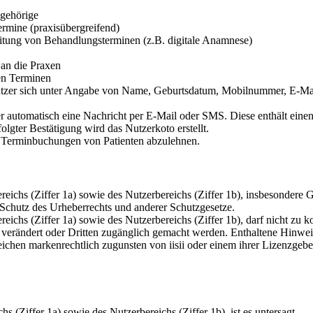
gehörige
ermine (praxisübergreifend)
itung von Behandlungsterminen (z.B. digitale Anamnese)
 an die Praxen
en Terminen
tzer sich unter Angabe von Name, Geburtsdatum, Mobilnummer, E-Mail
zer automatisch eine Nachricht per E-Mail oder SMS. Diese enthält ei
gter Bestätigung wird das Nutzerkoto erstellt.
ne Terminbuchungen von Patienten abzulehnen.
reichs (Ziffer 1a) sowie des Nutzerbereichs (Ziffer 1b), insbesondere 
Schutz des Urheberrechts und anderer Schutzgesetze.
eichs (Ziffer 1a) sowie des Nutzerbereichs (Ziffer 1b), darf nicht zu k
, verändert oder Dritten zugänglich gemacht werden. Enthaltene Hinweis
ichen markenrechtlich zugunsten von iisii oder einem ihrer Lizenzgebe
 (Ziffer 1a) sowie des Nutzerbereichs (Ziffer 1b), ist es untersagt,