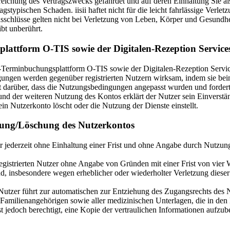
rreichung des Vertragszwecks gefährdet und auf deren Einhaltung Sie a
ragstypischen Schaden. iisii haftet nicht für die leicht fahrlässige Verl
sschlüsse gelten nicht bei Verletzung von Leben, Körper und Gesundhe
bt unberührt.
lattform O-TIS sowie der Digitalen-Rezeption Servic
ine-Terminbuchungsplattform O-TIS sowie der Digitalen-Rezeption Servic
en werden gegenüber registrierten Nutzern wirksam, indem sie beim 
 darüber, dass die Nutzungsbedingungen angepasst wurden und forder
und der weiteren Nutzung des Kontos erklärt der Nutzer sein Einvers
 Nutzerkonto löscht oder die Nutzung der Dienste einstellt.
gung/Löschung des Nutzerkontos
r jederzeit ohne Einhaltung einer Frist und ohne Angabe durch Nutzun
 registrierten Nutzer ohne Angabe von Gründen mit einer Frist von vie
 insbesondere wegen erheblicher oder wiederholter Verletzung dieser 
 Nutzer führt zur automatischen zur Entziehung des Zugangsrechts des
milienangehörigen sowie aller medizinischen Unterlagen, die in den Nu
t jedoch berechtigt, eine Kopie der vertraulichen Informationen aufzubew