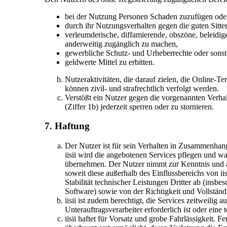
bei der Nutzung Personen Schaden zuzufügen oder 
durch ihr Nutzungsverhalten gegen die guten Sitte
verleumderische, diffamierende, obszöne, beleidig
anderweitig zugänglich zu machen,
gewerbliche Schutz- und Urheberrechte oder sonst
geldwerte Mittel zu erbitten.
Nutzeraktivitäten, die darauf zielen, die Online
können zivil- und strafrechtlich verfolgt werden.
Verstößt ein Nutzer gegen die vorgenannten Verhal
(Ziffer 1b) jederzeit sperren oder zu stornieren.
7. Haftung
Der Nutzer ist für sein Verhalten in Zusammenhang
iisii wird die angebotenen Services pflegen und wa
übernehmen. Der Nutzer nimmt zur Kenntnis und ak
soweit diese außerhalb des Einflussbereichs von ii
Stabilität technischer Leistungen Dritter ab (insb
Software) sowie von der Richtigkeit und Vollständi
iisii ist zudem berechtigt, die Services zeitweilig 
Unterauftragsverarbeiter erforderlich ist oder eine
iisii haftet für Vorsatz und grobe Fahrlässigkeit. 