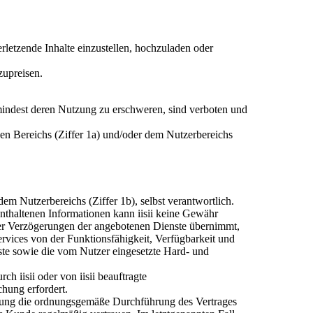
rletzende Inhalte einzustellen, hochzuladen oder
zupreisen.
mindest deren Nutzung zu erschweren, sind verboten und
hen Bereichs (Ziffer 1a) und/oder dem Nutzerbereichs
m Nutzerbereichs (Ziffer 1b), selbst verantwortlich.
 enthaltenen Informationen kann iisii keine Gewähr
der Verzögerungen der angebotenen Dienste übernimmt,
ervices von der Funktionsfähigkeit, Verfügbarkeit und
enste sowie die vom Nutzer eingesetzte Hard- und
ch iisii oder von iisii beauftragte
chung erfordert.
Erfüllung die ordnungsgemäße Durchführung des Vertrages