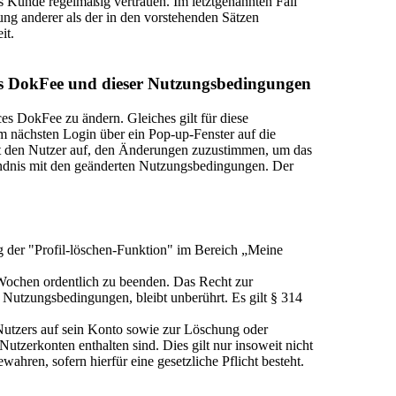
ls Kunde regelmäßig vertrauen. Im letztgenannten Fall
etzung anderer als der in den vorstehenden Sätzen
it.
es DokFee und dieser Nutzungsbedingungen
es DokFee zu ändern. Gleiches gilt für diese
nächsten Login über ein Pop-up-Fenster auf die
t den Nutzer auf, den Änderungen zuzustimmen, um das
tändnis mit den geänderten Nutzungsbedingungen. Der
g der "Profil-löschen-Funktion" im Bereich „Meine
r Wochen ordentlich zu beenden. Das Recht zur
Nutzungsbedingungen, bleibt unberührt. Es gilt § 314
 Nutzers auf sein Konto sowie zur Löschung oder
tzerkonten enthalten sind. Dies gilt nur insoweit nicht
ahren, sofern hierfür eine gesetzliche Pflicht besteht.