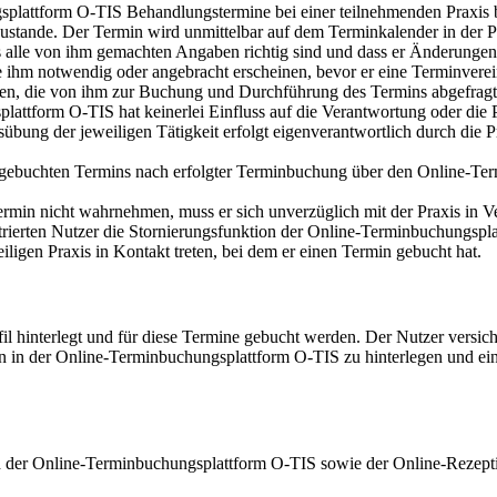
gsplattform O-TIS Behandlungstermine bei einer teilnehmenden Praxi
stande. Der Termin wird unmittelbar auf dem Terminkalender in der Pra
s alle von ihm gemachten Angaben richtig sind und dass er Änderungen s
 ihm notwendig oder angebracht erscheinen, bevor er eine Terminverei
üllen, die von ihm zur Buchung und Durchführung des Termins abgefrag
tform O-TIS hat keinerlei Einfluss auf die Verantwortung oder die Pf
bung der jeweiligen Tätigkeit erfolgt eigenverantwortlich durch die 
s gebuchten Termins nach erfolgter Terminbuchung über den Online-Term
rmin nicht wahrnehmen, muss er sich unverzüglich mit der Praxis in V
istrierten Nutzer die Stornierungsfunktion der Online-Terminbuchungs
ligen Praxis in Kontakt treten, bei dem er einen Termin gebucht hat.
fil hinterlegt und für diese Termine gebucht werden. Der Nutzer versic
ten in der Online-Terminbuchungsplattform O-TIS zu hinterlegen und ei
h der Online-Terminbuchungsplattform O-TIS sowie der Online-Rezept