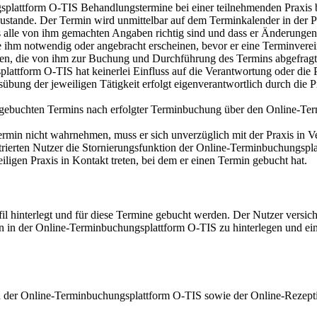
gsplattform O-TIS Behandlungstermine bei einer teilnehmenden Praxi
stande. Der Termin wird unmittelbar auf dem Terminkalender in der Pra
s alle von ihm gemachten Angaben richtig sind und dass er Änderungen s
 ihm notwendig oder angebracht erscheinen, bevor er eine Terminverei
üllen, die von ihm zur Buchung und Durchführung des Termins abgefrag
tform O-TIS hat keinerlei Einfluss auf die Verantwortung oder die Pf
bung der jeweiligen Tätigkeit erfolgt eigenverantwortlich durch die 
s gebuchten Termins nach erfolgter Terminbuchung über den Online-Term
rmin nicht wahrnehmen, muss er sich unverzüglich mit der Praxis in V
istrierten Nutzer die Stornierungsfunktion der Online-Terminbuchungs
ligen Praxis in Kontakt treten, bei dem er einen Termin gebucht hat.
fil hinterlegt und für diese Termine gebucht werden. Der Nutzer versic
ten in der Online-Terminbuchungsplattform O-TIS zu hinterlegen und ei
h der Online-Terminbuchungsplattform O-TIS sowie der Online-Rezept