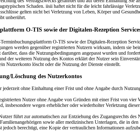
rreichung des Vertragszwecks gefährdet und auf deren Einhaltung Sie a
ragstypischen Schaden. iisii haftet nicht für die leicht fahrlässige Verl
sschlüsse gelten nicht bei Verletzung von Leben, Körper und Gesundhe
bt unberührt.
lattform O-TIS sowie der Digitalen-Rezeption Servic
ine-Terminbuchungsplattform O-TIS sowie der Digitalen-Rezeption Servic
en werden gegenüber registrierten Nutzern wirksam, indem sie beim 
 darüber, dass die Nutzungsbedingungen angepasst wurden und forder
und der weiteren Nutzung des Kontos erklärt der Nutzer sein Einvers
 Nutzerkonto löscht oder die Nutzung der Dienste einstellt.
gung/Löschung des Nutzerkontos
r jederzeit ohne Einhaltung einer Frist und ohne Angabe durch Nutzun
 registrierten Nutzer ohne Angabe von Gründen mit einer Frist von vie
 insbesondere wegen erheblicher oder wiederholter Verletzung dieser 
 Nutzer führt zur automatischen zur Entziehung des Zugangsrechts des
milienangehörigen sowie aller medizinischen Unterlagen, die in den Nu
t jedoch berechtigt, eine Kopie der vertraulichen Informationen aufzubew