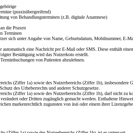
gehörige
ermine (praxisübergreifend)
itung von Behandlungsterminen (z.B. digitale Anamnese)
 an die Praxen
en Terminen
tzer sich unter Angabe von Name, Geburtsdatum, Mobilnummer, E-Mail
zer automatisch eine Nachricht per E-Mail oder SMS. Diese enthält ei
gter Bestätigung wird das Nutzerkoto erstellt.
ne Terminbuchungen von Patienten abzulehnen.
reichs (Ziffer 1a) sowie des Nutzerbereichs (Ziffer 1b), insbesondere 
Schutz des Urheberrechts und anderer Schutzgesetze.
eichs (Ziffer 1a) sowie des Nutzerbereichs (Ziffer 1b), darf nicht zu k
, verändert oder Dritten zugänglich gemacht werden. Enthaltene Hinweis
ichen markenrechtlich zugunsten von iisii oder einem ihrer Lizenzgebe
 (Ziffer 1a) sowie des Nutzerbereichs (Ziffer 1b), ist es untersagt,