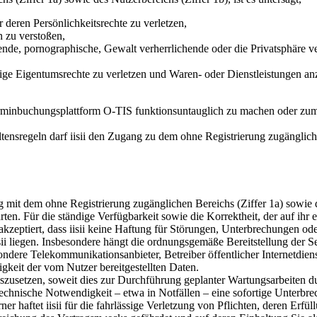
deren Persönlichkeitsrechte zu verletzen,
n zu verstoßen,
ende, pornographische, Gewalt verherrlichende oder die Privatsphäre ve
ige Eigentumsrechte zu verletzen und Waren- oder Dienstleistungen an
-Terminbuchungsplattform O-TIS funktionsuntauglich zu machen oder zu
tensregeln darf iisii den Zugang zu dem ohne Registrierung zugänglic
 mit dem ohne Registrierung zugänglichen Bereichs (Ziffer 1a) sowie de
rten. Für die ständige Verfügbarkeit sowie die Korrektheit, der auf ihr
zeptiert, dass iisii keine Haftung für Störungen, Unterbrechungen o
sii liegen. Insbesondere hängt die ordnungsgemäße Bereitstellung der S
esondere Telekommunikationsanbieter, Betreiber öffentlicher Internetdi
gkeit der vom Nutzer bereitgestellten Daten.
auszusetzen, soweit dies zur Durchführung geplanter Wartungsarbeiten dur
 technische Notwendigkeit – etwa in Notfällen – eine sofortige Unterbre
Ferner haftet iisii für die fahrlässige Verletzung von Pflichten, deren 