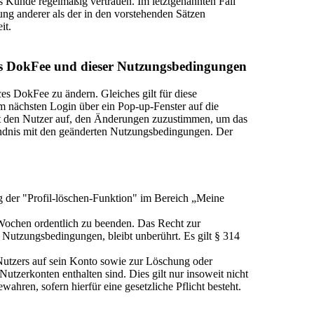
ls Kunde regelmäßig vertrauen. Im letztgenannten Fall
etzung anderer als der in den vorstehenden Sätzen
it.
es DokFee und dieser Nutzungsbedingungen
es DokFee zu ändern. Gleiches gilt für diese
nächsten Login über ein Pop-up-Fenster auf die
t den Nutzer auf, den Änderungen zuzustimmen, um das
tändnis mit den geänderten Nutzungsbedingungen. Der
g der "Profil-löschen-Funktion" im Bereich „Meine
r Wochen ordentlich zu beenden. Das Recht zur
Nutzungsbedingungen, bleibt unberührt. Es gilt § 314
 Nutzers auf sein Konto sowie zur Löschung oder
tzerkonten enthalten sind. Dies gilt nur insoweit nicht
ahren, sofern hierfür eine gesetzliche Pflicht besteht.