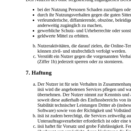
bei der Nutzung Personen Schaden zuzufügen oder 
durch ihr Nutzungsverhalten gegen die guten Sitte
verleumderische, diffamierende, obszöne, beleidig
anderweitig zugänglich zu machen,
gewerbliche Schutz- und Urheberrechte oder sonst
geldwerte Mittel zu erbitten.
Nutzeraktivitäten, die darauf zielen, die Online
können zivil- und strafrechtlich verfolgt werden.
Verstößt ein Nutzer gegen die vorgenannten Verhal
(Ziffer 1b) jederzeit sperren oder zu stornieren.
7. Haftung
Der Nutzer ist für sein Verhalten in Zusammenhang
iisii wird die angebotenen Services pflegen und wa
übernehmen. Der Nutzer nimmt zur Kenntnis und ak
soweit diese außerhalb des Einflussbereichs von ii
Stabilität technischer Leistungen Dritter ab (insb
Software) sowie von der Richtigkeit und Vollständi
iisii ist zudem berechtigt, die Services zeitweilig 
Unterauftragsverarbeiter erforderlich ist oder eine
iisii haftet für Vorsatz und grobe Fahrlässigkeit. 