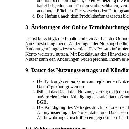
überhaupt erst ermöglicht, deren Verletzung die E
haftet iisii jedoch nur für den vorhersehbaren, vert
genannten Pflichten. Die vorstehenden Haftungsau
Die Haftung nach dem Produkthaftungsgesetzt blei
8. Änderungen der Online-Terminbuchungsp
iisii ist berechtigt, die Inhalte und den Aufbau der Onl
Nutzungsbedingungen. Änderungen der Nutzungsbedingung
Änderungen hingewiesen werden. Das Pop-up informiert
Konto weiter zu nutzen. Mit Bestätigung des Hinweises 
Nutzer kann den Änderungen widersprechen, indem er sein
9. Dauer des Nutzungsvertrags und Kündi
Der Nutzungsvertrag kann vom registrierten Nutze
Daten" gekündigt werden.
iisii hat das Recht den Nutzungsvertrag mit jeden
außerordentlichen Kündigung aus wichtigem Grund,
BGB.
Die Kündigung des Vertrages durch iisii oder den
Anonymisierung aller Nutzerdaten und Daten von Fa
Aufbewahrungsvorschriften entgegenstehen. iisii is
10. Schlussbestimmungen