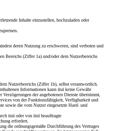
rletzende Inhalte einzustellen, hochzuladen oder
zupreisen.
mindest deren Nutzung zu erschweren, sind verboten und
hen Bereichs (Ziffer 1a) und/oder dem Nutzerbereichs
m Nutzerbereichs (Ziffer 1b), selbst verantwortlich.
 enthaltenen Informationen kann iisii keine Gewähr
der Verzögerungen der angebotenen Dienste übernimmt,
ervices von der Funktionsfähigkeit, Verfügbarkeit und
enste sowie die vom Nutzer eingesetzte Hard- und
ch iisii oder von iisii beauftragte
chung erfordert.
Erfüllung die ordnungsgemäße Durchführung des Vertrages