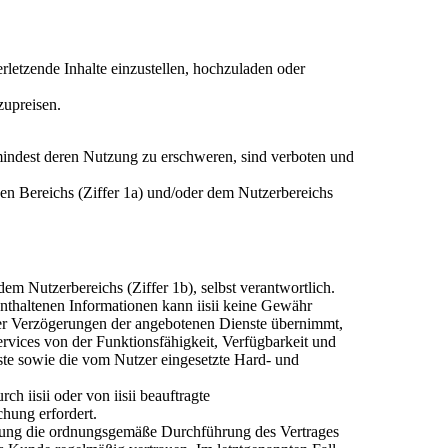
rletzende Inhalte einzustellen, hochzuladen oder
zupreisen.
mindest deren Nutzung zu erschweren, sind verboten und
hen Bereichs (Ziffer 1a) und/oder dem Nutzerbereichs
m Nutzerbereichs (Ziffer 1b), selbst verantwortlich.
 enthaltenen Informationen kann iisii keine Gewähr
der Verzögerungen der angebotenen Dienste übernimmt,
ervices von der Funktionsfähigkeit, Verfügbarkeit und
enste sowie die vom Nutzer eingesetzte Hard- und
ch iisii oder von iisii beauftragte
chung erfordert.
Erfüllung die ordnungsgemäße Durchführung des Vertrages