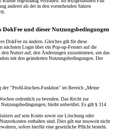
ls Kunde regelmäßig vertrauen. Im letztgenannten Fall
etzung anderer als der in den vorstehenden Sätzen
it.
es DokFee und dieser Nutzungsbedingungen
es DokFee zu ändern. Gleiches gilt für diese
nächsten Login über ein Pop-up-Fenster auf die
t den Nutzer auf, den Änderungen zuzustimmen, um das
tändnis mit den geänderten Nutzungsbedingungen. Der
g der "Profil-löschen-Funktion" im Bereich „Meine
r Wochen ordentlich zu beenden. Das Recht zur
Nutzungsbedingungen, bleibt unberührt. Es gilt § 314
 Nutzers auf sein Konto sowie zur Löschung oder
tzerkonten enthalten sind. Dies gilt nur insoweit nicht
ahren, sofern hierfür eine gesetzliche Pflicht besteht.