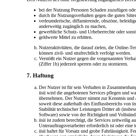
bei der Nutzung Personen Schaden zuzufügen oder 
durch ihr Nutzungsverhalten gegen die guten Sitte
verleumderische, diffamierende, obszöne, beleidig
anderweitig zugänglich zu machen,
gewerbliche Schutz- und Urheberrechte oder sonst
geldwerte Mittel zu erbitten.
Nutzeraktivitäten, die darauf zielen, die Online
können zivil- und strafrechtlich verfolgt werden.
Verstößt ein Nutzer gegen die vorgenannten Verhal
(Ziffer 1b) jederzeit sperren oder zu stornieren.
7. Haftung
Der Nutzer ist für sein Verhalten in Zusammenhang
iisii wird die angebotenen Services pflegen und wa
übernehmen. Der Nutzer nimmt zur Kenntnis und ak
soweit diese außerhalb des Einflussbereichs von ii
Stabilität technischer Leistungen Dritter ab (insb
Software) sowie von der Richtigkeit und Vollständi
iisii ist zudem berechtigt, die Services zeitweilig 
Unterauftragsverarbeiter erforderlich ist oder eine
iisii haftet für Vorsatz und grobe Fahrlässigkeit. 