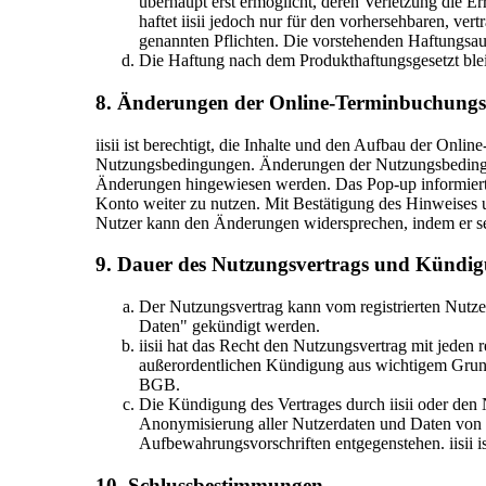
überhaupt erst ermöglicht, deren Verletzung die E
haftet iisii jedoch nur für den vorhersehbaren, vert
genannten Pflichten. Die vorstehenden Haftungsau
Die Haftung nach dem Produkthaftungsgesetzt blei
8. Änderungen der Online-Terminbuchungsp
iisii ist berechtigt, die Inhalte und den Aufbau der Onl
Nutzungsbedingungen. Änderungen der Nutzungsbedingung
Änderungen hingewiesen werden. Das Pop-up informiert
Konto weiter zu nutzen. Mit Bestätigung des Hinweises 
Nutzer kann den Änderungen widersprechen, indem er sein
9. Dauer des Nutzungsvertrags und Kündi
Der Nutzungsvertrag kann vom registrierten Nutze
Daten" gekündigt werden.
iisii hat das Recht den Nutzungsvertrag mit jeden
außerordentlichen Kündigung aus wichtigem Grund,
BGB.
Die Kündigung des Vertrages durch iisii oder den
Anonymisierung aller Nutzerdaten und Daten von Fa
Aufbewahrungsvorschriften entgegenstehen. iisii is
10. Schlussbestimmungen