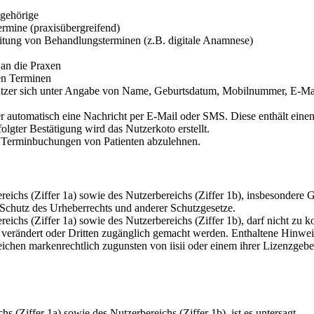
gehörige
ermine (praxisübergreifend)
itung von Behandlungsterminen (z.B. digitale Anamnese)
 an die Praxen
en Terminen
tzer sich unter Angabe von Name, Geburtsdatum, Mobilnummer, E-Mail
zer automatisch eine Nachricht per E-Mail oder SMS. Diese enthält ei
gter Bestätigung wird das Nutzerkoto erstellt.
ne Terminbuchungen von Patienten abzulehnen.
reichs (Ziffer 1a) sowie des Nutzerbereichs (Ziffer 1b), insbesondere 
Schutz des Urheberrechts und anderer Schutzgesetze.
eichs (Ziffer 1a) sowie des Nutzerbereichs (Ziffer 1b), darf nicht zu k
, verändert oder Dritten zugänglich gemacht werden. Enthaltene Hinweis
ichen markenrechtlich zugunsten von iisii oder einem ihrer Lizenzgebe
 (Ziffer 1a) sowie des Nutzerbereichs (Ziffer 1b), ist es untersagt,