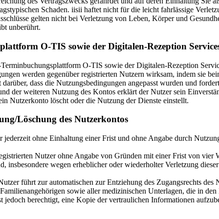
rreichung des Vertragszwecks gefährdet und auf deren Einhaltung Sie a
ragstypischen Schaden. iisii haftet nicht für die leicht fahrlässige Verl
sschlüsse gelten nicht bei Verletzung von Leben, Körper und Gesundhe
bt unberührt.
lattform O-TIS sowie der Digitalen-Rezeption Servic
ine-Terminbuchungsplattform O-TIS sowie der Digitalen-Rezeption Servic
en werden gegenüber registrierten Nutzern wirksam, indem sie beim 
 darüber, dass die Nutzungsbedingungen angepasst wurden und forder
und der weiteren Nutzung des Kontos erklärt der Nutzer sein Einvers
 Nutzerkonto löscht oder die Nutzung der Dienste einstellt.
gung/Löschung des Nutzerkontos
r jederzeit ohne Einhaltung einer Frist und ohne Angabe durch Nutzun
 registrierten Nutzer ohne Angabe von Gründen mit einer Frist von vie
 insbesondere wegen erheblicher oder wiederholter Verletzung dieser 
 Nutzer führt zur automatischen zur Entziehung des Zugangsrechts des
milienangehörigen sowie aller medizinischen Unterlagen, die in den Nu
t jedoch berechtigt, eine Kopie der vertraulichen Informationen aufzubew