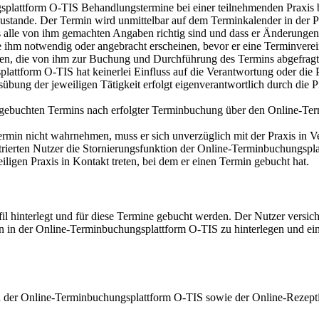
gsplattform O-TIS Behandlungstermine bei einer teilnehmenden Praxi
stande. Der Termin wird unmittelbar auf dem Terminkalender in der Pra
s alle von ihm gemachten Angaben richtig sind und dass er Änderungen s
 ihm notwendig oder angebracht erscheinen, bevor er eine Terminverei
üllen, die von ihm zur Buchung und Durchführung des Termins abgefrag
tform O-TIS hat keinerlei Einfluss auf die Verantwortung oder die Pf
bung der jeweiligen Tätigkeit erfolgt eigenverantwortlich durch die 
s gebuchten Termins nach erfolgter Terminbuchung über den Online-Term
rmin nicht wahrnehmen, muss er sich unverzüglich mit der Praxis in V
istrierten Nutzer die Stornierungsfunktion der Online-Terminbuchungs
ligen Praxis in Kontakt treten, bei dem er einen Termin gebucht hat.
fil hinterlegt und für diese Termine gebucht werden. Der Nutzer versic
ten in der Online-Terminbuchungsplattform O-TIS zu hinterlegen und ei
h der Online-Terminbuchungsplattform O-TIS sowie der Online-Rezept