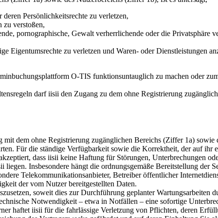
deren Persönlichkeitsrechte zu verletzen,
n zu verstoßen,
ende, pornographische, Gewalt verherrlichende oder die Privatsphäre ve
ige Eigentumsrechte zu verletzen und Waren- oder Dienstleistungen an
-Terminbuchungsplattform O-TIS funktionsuntauglich zu machen oder zu
tensregeln darf iisii den Zugang zu dem ohne Registrierung zugänglic
 mit dem ohne Registrierung zugänglichen Bereichs (Ziffer 1a) sowie de
rten. Für die ständige Verfügbarkeit sowie die Korrektheit, der auf ihr
zeptiert, dass iisii keine Haftung für Störungen, Unterbrechungen o
sii liegen. Insbesondere hängt die ordnungsgemäße Bereitstellung der S
esondere Telekommunikationsanbieter, Betreiber öffentlicher Internetdi
gkeit der vom Nutzer bereitgestellten Daten.
auszusetzen, soweit dies zur Durchführung geplanter Wartungsarbeiten dur
 technische Notwendigkeit – etwa in Notfällen – eine sofortige Unterbre
Ferner haftet iisii für die fahrlässige Verletzung von Pflichten, deren 