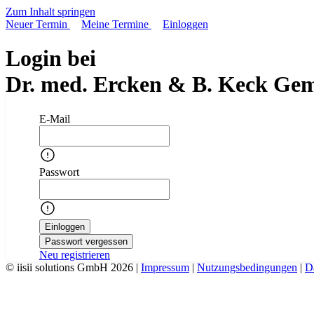
Zum Inhalt springen
Neuer Termin
Meine Termine
Einloggen
Login bei
Dr. med. Ercken & B. Keck Geme
E-Mail
Passwort
Einloggen
Passwort vergessen
Neu registrieren
© iisii solutions GmbH 2026
|
Impressum
|
Nutzungsbedingungen
|
D