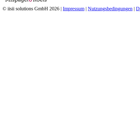
© iisii solutions GmbH 2026
|
Impressum
|
Nutzungsbedingungen
|
D