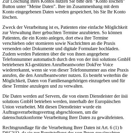
Zur Löschung Ihres Kontos nutzen Sie bitte den "Konto löschen"
Button unter "Meine Daten". Ihre im Zusammenhang mit dem
Konto eingegebenen Daten werden gespeichert, bis Sie Ihr Konto
löschen.
Zweck der Verarbeitung ist es, Patienten eine einfache Möglichkeit
zur Verwaltung ihrer gebuchten Termine anzubieten. So können
Patienten, die ein Konto anlegen, dort etwa ihre Termine
verschieben oder stornieren sowie Nachrichten an die Praxis
versenden oder Dokumente und digitale Formulare hochladen.
Zudem werden Patienten über die von ihnen angegebene
Telefonnummer automatisch durch den von der iisii solutions GmbH
betriebenen KI-gestützten Anrufbeantworter DokFee Voice
wiedererkannt, wenn sie von dieser Telefonnummer aus eine Praxis
anrufen, die den Anrufbeantworter nutzen. Es besteht weiterhin die
Möglichkeit, Daten von Familienangehörigen einzugeben und für
diese Termine anzulegen und zu verwalten.
Die Daten werden auf Servern, die von einem Dienstleister der iisii
solutions GmbH betrieben werden, innerhalb der Europäischen
Union verarbeitet. Mit diesen Dienstleister wurde ein
Auftragsverarbeitugsvertrag abgeschlossen, um die
datenschutzkonforme Verarbeitung Ihrer Daten zu gewährleisten.
Rechtsgrundlage für die Verarbeitung Ihrer Daten ist Art. 6 (1) b
DSGVO, da sie zur Bereitstellung des von Ihnen gewünschten