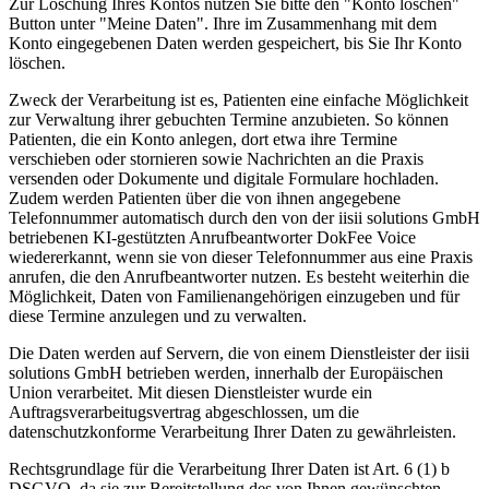
Zur Löschung Ihres Kontos nutzen Sie bitte den "Konto löschen"
Button unter "Meine Daten". Ihre im Zusammenhang mit dem
Konto eingegebenen Daten werden gespeichert, bis Sie Ihr Konto
löschen.
Zweck der Verarbeitung ist es, Patienten eine einfache Möglichkeit
zur Verwaltung ihrer gebuchten Termine anzubieten. So können
Patienten, die ein Konto anlegen, dort etwa ihre Termine
verschieben oder stornieren sowie Nachrichten an die Praxis
versenden oder Dokumente und digitale Formulare hochladen.
Zudem werden Patienten über die von ihnen angegebene
Telefonnummer automatisch durch den von der iisii solutions GmbH
betriebenen KI-gestützten Anrufbeantworter DokFee Voice
wiedererkannt, wenn sie von dieser Telefonnummer aus eine Praxis
anrufen, die den Anrufbeantworter nutzen. Es besteht weiterhin die
Möglichkeit, Daten von Familienangehörigen einzugeben und für
diese Termine anzulegen und zu verwalten.
Die Daten werden auf Servern, die von einem Dienstleister der iisii
solutions GmbH betrieben werden, innerhalb der Europäischen
Union verarbeitet. Mit diesen Dienstleister wurde ein
Auftragsverarbeitugsvertrag abgeschlossen, um die
datenschutzkonforme Verarbeitung Ihrer Daten zu gewährleisten.
Rechtsgrundlage für die Verarbeitung Ihrer Daten ist Art. 6 (1) b
DSGVO, da sie zur Bereitstellung des von Ihnen gewünschten