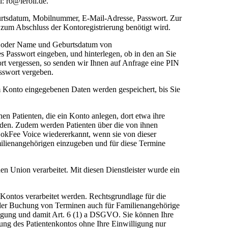
: ro@leroil.de.
burtsdatum, Mobilnummer, E-Mail-Adresse, Passwort. Zur
zum Abschluss der Kontoregistrierung benötigt wird.
en oder Name und Geburtsdatum von
s Passwort eingeben, und hinterlegen, ob in den an Sie
ort vergessen, so senden wir Ihnen auf Anfrage eine PIN
asswort vergeben.
 Konto eingegebenen Daten werden gespeichert, bis Sie
en Patienten, die ein Konto anlegen, dort etwa ihre
aden. Zudem werden Patienten über die von ihnen
okFee Voice wiedererkannt, wenn sie von dieser
milienangehörigen einzugeben und für diese Termine
en Union verarbeitet. Mit diesen Dienstleister wurde ein
 Kontos verarbeitet werden. Rechtsgrundlage für die
it der Buchung von Terminen auch für Familienangehörige
ligung und damit Art. 6 (1) a DSGVO. Sie können Ihre
zung des Patientenkontos ohne Ihre Einwilligung nur