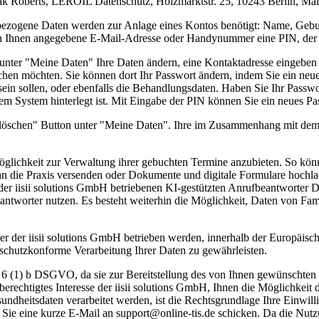
ak Roberts, LEROIL Datenschutz, Holzmarktstr. 25, 10243 Berlin, Mail
enbezogene Daten werden zur Anlage eines Kontos benötigt: Name, Ge
von Ihnen angegebene E-Mail-Adresse oder Handynummer eine PIN, der 
 unter "Meine Daten" Ihre Daten ändern, eine Kontaktadresse eingeb
uchen möchten. Sie können dort Ihr Passwort ändern, indem Sie ein neue
sein sollen, oder ebenfalls die Behandlungsdaten. Haben Sie Ihr Passw
em System hinterlegt ist. Mit Eingabe der PIN können Sie ein neues P
 löschen" Button unter "Meine Daten". Ihre im Zusammenhang mit dem
Möglichkeit zur Verwaltung ihrer gebuchten Termine anzubieten. So könn
an die Praxis versenden oder Dokumente und digitale Formulare hochl
r iisii solutions GmbH betriebenen KI-gestützten Anrufbeantworter D
antworter nutzen. Es besteht weiterhin die Möglichkeit, Daten von Fa
r der iisii solutions GmbH betrieben werden, innerhalb der Europäisch
nschutzkonforme Verarbeitung Ihrer Daten zu gewährleisten.
t. 6 (1) b DSGVO, da sie zur Bereitstellung des von Ihnen gewünschten
berechtigtes Interesse der iisii solutions GmbH, Ihnen die Möglichke
undheitsdaten verarbeitet werden, ist die Rechtsgrundlage Ihre Einwil
m Sie eine kurze E-Mail an support@online-tis.de schicken. Da die Nut