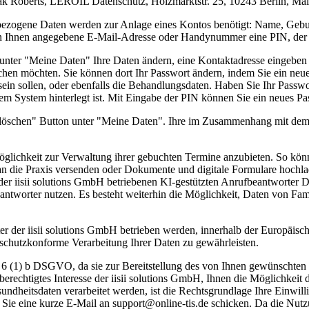
ak Roberts, LEROIL Datenschutz, Holzmarktstr. 25, 10243 Berlin, Mail
enbezogene Daten werden zur Anlage eines Kontos benötigt: Name, Ge
von Ihnen angegebene E-Mail-Adresse oder Handynummer eine PIN, der 
 unter "Meine Daten" Ihre Daten ändern, eine Kontaktadresse eingeb
uchen möchten. Sie können dort Ihr Passwort ändern, indem Sie ein neue
sein sollen, oder ebenfalls die Behandlungsdaten. Haben Sie Ihr Passw
em System hinterlegt ist. Mit Eingabe der PIN können Sie ein neues P
 löschen" Button unter "Meine Daten". Ihre im Zusammenhang mit dem
Möglichkeit zur Verwaltung ihrer gebuchten Termine anzubieten. So könn
an die Praxis versenden oder Dokumente und digitale Formulare hochl
r iisii solutions GmbH betriebenen KI-gestützten Anrufbeantworter D
antworter nutzen. Es besteht weiterhin die Möglichkeit, Daten von Fa
r der iisii solutions GmbH betrieben werden, innerhalb der Europäisch
nschutzkonforme Verarbeitung Ihrer Daten zu gewährleisten.
t. 6 (1) b DSGVO, da sie zur Bereitstellung des von Ihnen gewünschten
berechtigtes Interesse der iisii solutions GmbH, Ihnen die Möglichke
undheitsdaten verarbeitet werden, ist die Rechtsgrundlage Ihre Einwil
m Sie eine kurze E-Mail an support@online-tis.de schicken. Da die Nut