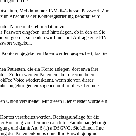
: ro@leroil.de.
burtsdatum, Mobilnummer, E-Mail-Adresse, Passwort. Zur
zum Abschluss der Kontoregistrierung benötigt wird.
en oder Name und Geburtsdatum von
s Passwort eingeben, und hinterlegen, ob in den an Sie
ort vergessen, so senden wir Ihnen auf Anfrage eine PIN
asswort vergeben.
 Konto eingegebenen Daten werden gespeichert, bis Sie
en Patienten, die ein Konto anlegen, dort etwa ihre
aden. Zudem werden Patienten über die von ihnen
okFee Voice wiedererkannt, wenn sie von dieser
milienangehörigen einzugeben und für diese Termine
en Union verarbeitet. Mit diesen Dienstleister wurde ein
 Kontos verarbeitet werden. Rechtsgrundlage für die
it der Buchung von Terminen auch für Familienangehörige
ligung und damit Art. 6 (1) a DSGVO. Sie können Ihre
zung des Patientenkontos ohne Ihre Einwilligung nur