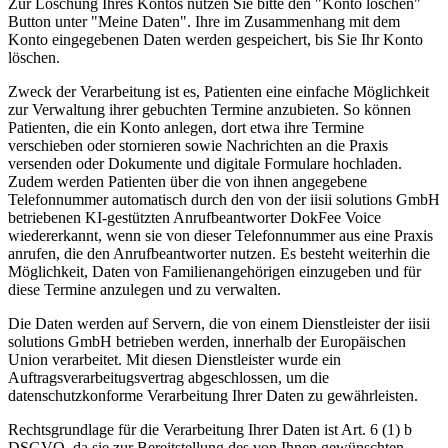
Zur Löschung Ihres Kontos nutzen Sie bitte den "Konto löschen"
Button unter "Meine Daten". Ihre im Zusammenhang mit dem
Konto eingegebenen Daten werden gespeichert, bis Sie Ihr Konto
löschen.
Zweck der Verarbeitung ist es, Patienten eine einfache Möglichkeit
zur Verwaltung ihrer gebuchten Termine anzubieten. So können
Patienten, die ein Konto anlegen, dort etwa ihre Termine
verschieben oder stornieren sowie Nachrichten an die Praxis
versenden oder Dokumente und digitale Formulare hochladen.
Zudem werden Patienten über die von ihnen angegebene
Telefonnummer automatisch durch den von der iisii solutions GmbH
betriebenen KI-gestützten Anrufbeantworter DokFee Voice
wiedererkannt, wenn sie von dieser Telefonnummer aus eine Praxis
anrufen, die den Anrufbeantworter nutzen. Es besteht weiterhin die
Möglichkeit, Daten von Familienangehörigen einzugeben und für
diese Termine anzulegen und zu verwalten.
Die Daten werden auf Servern, die von einem Dienstleister der iisii
solutions GmbH betrieben werden, innerhalb der Europäischen
Union verarbeitet. Mit diesen Dienstleister wurde ein
Auftragsverarbeitugsvertrag abgeschlossen, um die
datenschutzkonforme Verarbeitung Ihrer Daten zu gewährleisten.
Rechtsgrundlage für die Verarbeitung Ihrer Daten ist Art. 6 (1) b
DSGVO, da sie zur Bereitstellung des von Ihnen gewünschten