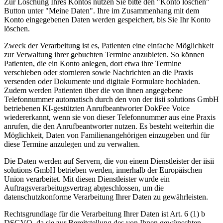
Zur Löschung Ihres Kontos nutzen Sie bitte den "Konto löschen"
Button unter "Meine Daten". Ihre im Zusammenhang mit dem
Konto eingegebenen Daten werden gespeichert, bis Sie Ihr Konto
löschen.
Zweck der Verarbeitung ist es, Patienten eine einfache Möglichkeit
zur Verwaltung ihrer gebuchten Termine anzubieten. So können
Patienten, die ein Konto anlegen, dort etwa ihre Termine
verschieben oder stornieren sowie Nachrichten an die Praxis
versenden oder Dokumente und digitale Formulare hochladen.
Zudem werden Patienten über die von ihnen angegebene
Telefonnummer automatisch durch den von der iisii solutions GmbH
betriebenen KI-gestützten Anrufbeantworter DokFee Voice
wiedererkannt, wenn sie von dieser Telefonnummer aus eine Praxis
anrufen, die den Anrufbeantworter nutzen. Es besteht weiterhin die
Möglichkeit, Daten von Familienangehörigen einzugeben und für
diese Termine anzulegen und zu verwalten.
Die Daten werden auf Servern, die von einem Dienstleister der iisii
solutions GmbH betrieben werden, innerhalb der Europäischen
Union verarbeitet. Mit diesen Dienstleister wurde ein
Auftragsverarbeitugsvertrag abgeschlossen, um die
datenschutzkonforme Verarbeitung Ihrer Daten zu gewährleisten.
Rechtsgrundlage für die Verarbeitung Ihrer Daten ist Art. 6 (1) b
DSGVO, da sie zur Bereitstellung des von Ihnen gewünschten