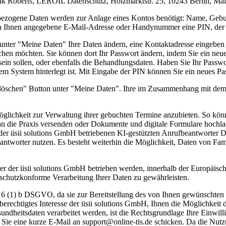
ak Roberts, LEROIL Datenschutz, Holzmarktstr. 25, 10243 Berlin, Mail
enbezogene Daten werden zur Anlage eines Kontos benötigt: Name, Ge
von Ihnen angegebene E-Mail-Adresse oder Handynummer eine PIN, der 
 unter "Meine Daten" Ihre Daten ändern, eine Kontaktadresse eingeb
uchen möchten. Sie können dort Ihr Passwort ändern, indem Sie ein neue
sein sollen, oder ebenfalls die Behandlungsdaten. Haben Sie Ihr Passw
em System hinterlegt ist. Mit Eingabe der PIN können Sie ein neues P
 löschen" Button unter "Meine Daten". Ihre im Zusammenhang mit dem
Möglichkeit zur Verwaltung ihrer gebuchten Termine anzubieten. So könn
an die Praxis versenden oder Dokumente und digitale Formulare hochl
r iisii solutions GmbH betriebenen KI-gestützten Anrufbeantworter D
antworter nutzen. Es besteht weiterhin die Möglichkeit, Daten von Fa
r der iisii solutions GmbH betrieben werden, innerhalb der Europäisch
nschutzkonforme Verarbeitung Ihrer Daten zu gewährleisten.
t. 6 (1) b DSGVO, da sie zur Bereitstellung des von Ihnen gewünschten
berechtigtes Interesse der iisii solutions GmbH, Ihnen die Möglichke
undheitsdaten verarbeitet werden, ist die Rechtsgrundlage Ihre Einwil
m Sie eine kurze E-Mail an support@online-tis.de schicken. Da die Nut