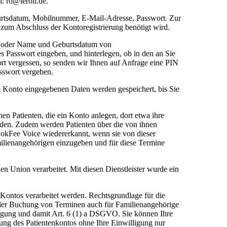
: ro@leroil.de.
burtsdatum, Mobilnummer, E-Mail-Adresse, Passwort. Zur
zum Abschluss der Kontoregistrierung benötigt wird.
en oder Name und Geburtsdatum von
s Passwort eingeben, und hinterlegen, ob in den an Sie
ort vergessen, so senden wir Ihnen auf Anfrage eine PIN
asswort vergeben.
 Konto eingegebenen Daten werden gespeichert, bis Sie
en Patienten, die ein Konto anlegen, dort etwa ihre
aden. Zudem werden Patienten über die von ihnen
okFee Voice wiedererkannt, wenn sie von dieser
milienangehörigen einzugeben und für diese Termine
en Union verarbeitet. Mit diesen Dienstleister wurde ein
 Kontos verarbeitet werden. Rechtsgrundlage für die
it der Buchung von Terminen auch für Familienangehörige
ligung und damit Art. 6 (1) a DSGVO. Sie können Ihre
zung des Patientenkontos ohne Ihre Einwilligung nur