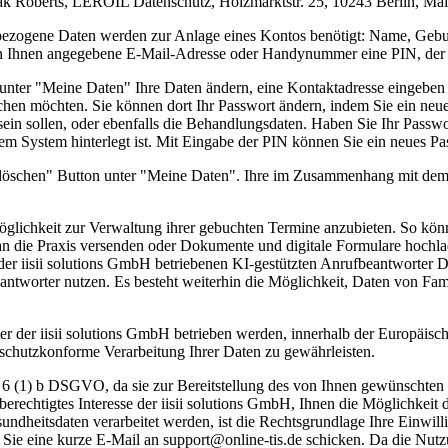
ak Roberts, LEROIL Datenschutz, Holzmarktstr. 25, 10243 Berlin, Mail
enbezogene Daten werden zur Anlage eines Kontos benötigt: Name, Ge
von Ihnen angegebene E-Mail-Adresse oder Handynummer eine PIN, der 
 unter "Meine Daten" Ihre Daten ändern, eine Kontaktadresse eingeb
uchen möchten. Sie können dort Ihr Passwort ändern, indem Sie ein neue
sein sollen, oder ebenfalls die Behandlungsdaten. Haben Sie Ihr Passw
em System hinterlegt ist. Mit Eingabe der PIN können Sie ein neues P
 löschen" Button unter "Meine Daten". Ihre im Zusammenhang mit dem
Möglichkeit zur Verwaltung ihrer gebuchten Termine anzubieten. So könn
an die Praxis versenden oder Dokumente und digitale Formulare hochl
r iisii solutions GmbH betriebenen KI-gestützten Anrufbeantworter D
antworter nutzen. Es besteht weiterhin die Möglichkeit, Daten von Fa
r der iisii solutions GmbH betrieben werden, innerhalb der Europäisch
nschutzkonforme Verarbeitung Ihrer Daten zu gewährleisten.
t. 6 (1) b DSGVO, da sie zur Bereitstellung des von Ihnen gewünschten
berechtigtes Interesse der iisii solutions GmbH, Ihnen die Möglichke
undheitsdaten verarbeitet werden, ist die Rechtsgrundlage Ihre Einwil
m Sie eine kurze E-Mail an support@online-tis.de schicken. Da die Nut