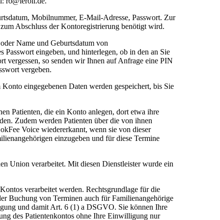
: ro@leroil.de.
burtsdatum, Mobilnummer, E-Mail-Adresse, Passwort. Zur
zum Abschluss der Kontoregistrierung benötigt wird.
en oder Name und Geburtsdatum von
s Passwort eingeben, und hinterlegen, ob in den an Sie
ort vergessen, so senden wir Ihnen auf Anfrage eine PIN
asswort vergeben.
 Konto eingegebenen Daten werden gespeichert, bis Sie
en Patienten, die ein Konto anlegen, dort etwa ihre
aden. Zudem werden Patienten über die von ihnen
okFee Voice wiedererkannt, wenn sie von dieser
milienangehörigen einzugeben und für diese Termine
en Union verarbeitet. Mit diesen Dienstleister wurde ein
 Kontos verarbeitet werden. Rechtsgrundlage für die
it der Buchung von Terminen auch für Familienangehörige
ligung und damit Art. 6 (1) a DSGVO. Sie können Ihre
zung des Patientenkontos ohne Ihre Einwilligung nur