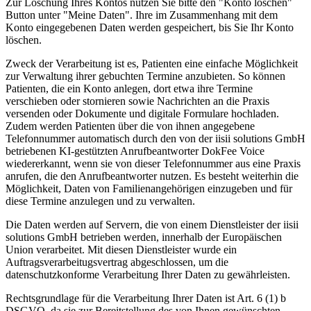
Zur Löschung Ihres Kontos nutzen Sie bitte den "Konto löschen"
Button unter "Meine Daten". Ihre im Zusammenhang mit dem
Konto eingegebenen Daten werden gespeichert, bis Sie Ihr Konto
löschen.
Zweck der Verarbeitung ist es, Patienten eine einfache Möglichkeit
zur Verwaltung ihrer gebuchten Termine anzubieten. So können
Patienten, die ein Konto anlegen, dort etwa ihre Termine
verschieben oder stornieren sowie Nachrichten an die Praxis
versenden oder Dokumente und digitale Formulare hochladen.
Zudem werden Patienten über die von ihnen angegebene
Telefonnummer automatisch durch den von der iisii solutions GmbH
betriebenen KI-gestützten Anrufbeantworter DokFee Voice
wiedererkannt, wenn sie von dieser Telefonnummer aus eine Praxis
anrufen, die den Anrufbeantworter nutzen. Es besteht weiterhin die
Möglichkeit, Daten von Familienangehörigen einzugeben und für
diese Termine anzulegen und zu verwalten.
Die Daten werden auf Servern, die von einem Dienstleister der iisii
solutions GmbH betrieben werden, innerhalb der Europäischen
Union verarbeitet. Mit diesen Dienstleister wurde ein
Auftragsverarbeitugsvertrag abgeschlossen, um die
datenschutzkonforme Verarbeitung Ihrer Daten zu gewährleisten.
Rechtsgrundlage für die Verarbeitung Ihrer Daten ist Art. 6 (1) b
DSGVO, da sie zur Bereitstellung des von Ihnen gewünschten