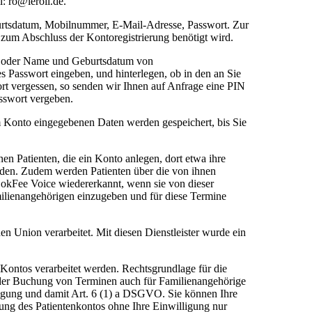
: ro@leroil.de.
burtsdatum, Mobilnummer, E-Mail-Adresse, Passwort. Zur
zum Abschluss der Kontoregistrierung benötigt wird.
en oder Name und Geburtsdatum von
s Passwort eingeben, und hinterlegen, ob in den an Sie
ort vergessen, so senden wir Ihnen auf Anfrage eine PIN
asswort vergeben.
 Konto eingegebenen Daten werden gespeichert, bis Sie
en Patienten, die ein Konto anlegen, dort etwa ihre
aden. Zudem werden Patienten über die von ihnen
okFee Voice wiedererkannt, wenn sie von dieser
milienangehörigen einzugeben und für diese Termine
en Union verarbeitet. Mit diesen Dienstleister wurde ein
 Kontos verarbeitet werden. Rechtsgrundlage für die
it der Buchung von Terminen auch für Familienangehörige
ligung und damit Art. 6 (1) a DSGVO. Sie können Ihre
zung des Patientenkontos ohne Ihre Einwilligung nur