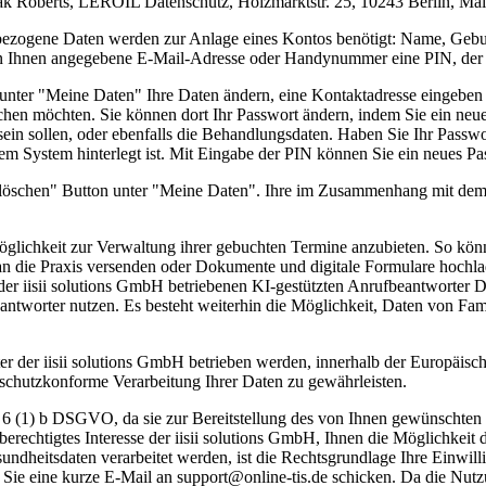
ak Roberts, LEROIL Datenschutz, Holzmarktstr. 25, 10243 Berlin, Mail
enbezogene Daten werden zur Anlage eines Kontos benötigt: Name, Ge
von Ihnen angegebene E-Mail-Adresse oder Handynummer eine PIN, der 
 unter "Meine Daten" Ihre Daten ändern, eine Kontaktadresse eingeb
uchen möchten. Sie können dort Ihr Passwort ändern, indem Sie ein neue
sein sollen, oder ebenfalls die Behandlungsdaten. Haben Sie Ihr Passw
em System hinterlegt ist. Mit Eingabe der PIN können Sie ein neues P
 löschen" Button unter "Meine Daten". Ihre im Zusammenhang mit dem
Möglichkeit zur Verwaltung ihrer gebuchten Termine anzubieten. So könn
an die Praxis versenden oder Dokumente und digitale Formulare hochl
r iisii solutions GmbH betriebenen KI-gestützten Anrufbeantworter D
antworter nutzen. Es besteht weiterhin die Möglichkeit, Daten von Fa
r der iisii solutions GmbH betrieben werden, innerhalb der Europäisch
nschutzkonforme Verarbeitung Ihrer Daten zu gewährleisten.
t. 6 (1) b DSGVO, da sie zur Bereitstellung des von Ihnen gewünschten
berechtigtes Interesse der iisii solutions GmbH, Ihnen die Möglichke
undheitsdaten verarbeitet werden, ist die Rechtsgrundlage Ihre Einwil
m Sie eine kurze E-Mail an support@online-tis.de schicken. Da die Nut