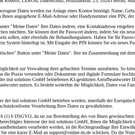
ak Roberts, LEROIL Datenschutz, Holzmarktstr. 25, 10243 Berlin, Mail
enbezogene Daten werden zur Anlage eines Kontos benötigt: Name, Ge
von Ihnen angegebene E-Mail-Adresse oder Handynummer eine PIN, der 
 unter "Meine Daten" Ihre Daten ändern, eine Kontaktadresse eingeb
uchen möchten. Sie können dort Ihr Passwort ändern, indem Sie ein neue
sein sollen, oder ebenfalls die Behandlungsdaten. Haben Sie Ihr Passw
em System hinterlegt ist. Mit Eingabe der PIN können Sie ein neues P
 löschen" Button unter "Meine Daten". Ihre im Zusammenhang mit dem
Möglichkeit zur Verwaltung ihrer gebuchten Termine anzubieten. So könn
an die Praxis versenden oder Dokumente und digitale Formulare hochl
r iisii solutions GmbH betriebenen KI-gestützten Anrufbeantworter D
antworter nutzen. Es besteht weiterhin die Möglichkeit, Daten von Fa
r der iisii solutions GmbH betrieben werden, innerhalb der Europäisch
nschutzkonforme Verarbeitung Ihrer Daten zu gewährleisten.
t. 6 (1) b DSGVO, da sie zur Bereitstellung des von Ihnen gewünschten
berechtigtes Interesse der iisii solutions GmbH, Ihnen die Möglichke
undheitsdaten verarbeitet werden, ist die Rechtsgrundlage Ihre Einwil
m Sie eine kurze E-Mail an support@online-tis.de schicken. Da die Nut