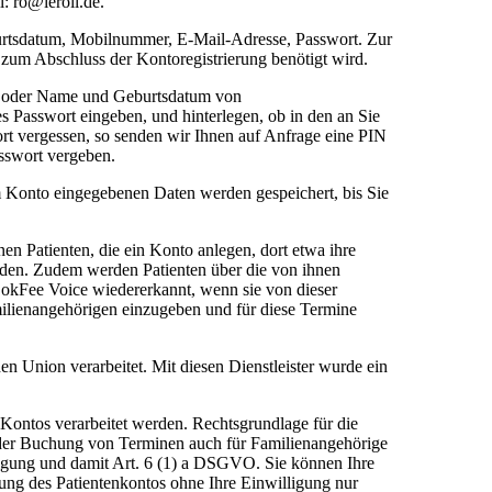
: ro@leroil.de.
burtsdatum, Mobilnummer, E-Mail-Adresse, Passwort. Zur
zum Abschluss der Kontoregistrierung benötigt wird.
en oder Name und Geburtsdatum von
s Passwort eingeben, und hinterlegen, ob in den an Sie
ort vergessen, so senden wir Ihnen auf Anfrage eine PIN
asswort vergeben.
 Konto eingegebenen Daten werden gespeichert, bis Sie
en Patienten, die ein Konto anlegen, dort etwa ihre
aden. Zudem werden Patienten über die von ihnen
okFee Voice wiedererkannt, wenn sie von dieser
milienangehörigen einzugeben und für diese Termine
en Union verarbeitet. Mit diesen Dienstleister wurde ein
 Kontos verarbeitet werden. Rechtsgrundlage für die
it der Buchung von Terminen auch für Familienangehörige
ligung und damit Art. 6 (1) a DSGVO. Sie können Ihre
zung des Patientenkontos ohne Ihre Einwilligung nur