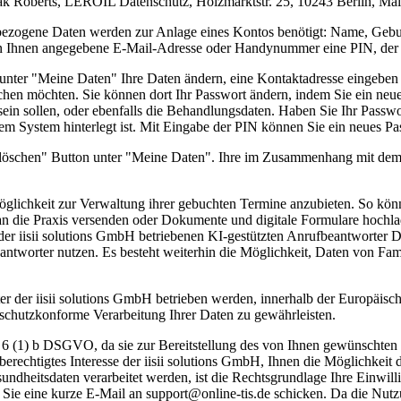
ak Roberts, LEROIL Datenschutz, Holzmarktstr. 25, 10243 Berlin, Mail
enbezogene Daten werden zur Anlage eines Kontos benötigt: Name, Ge
von Ihnen angegebene E-Mail-Adresse oder Handynummer eine PIN, der 
 unter "Meine Daten" Ihre Daten ändern, eine Kontaktadresse eingeb
uchen möchten. Sie können dort Ihr Passwort ändern, indem Sie ein neue
sein sollen, oder ebenfalls die Behandlungsdaten. Haben Sie Ihr Passw
em System hinterlegt ist. Mit Eingabe der PIN können Sie ein neues P
 löschen" Button unter "Meine Daten". Ihre im Zusammenhang mit dem
Möglichkeit zur Verwaltung ihrer gebuchten Termine anzubieten. So könn
an die Praxis versenden oder Dokumente und digitale Formulare hochl
r iisii solutions GmbH betriebenen KI-gestützten Anrufbeantworter D
antworter nutzen. Es besteht weiterhin die Möglichkeit, Daten von Fa
r der iisii solutions GmbH betrieben werden, innerhalb der Europäisch
nschutzkonforme Verarbeitung Ihrer Daten zu gewährleisten.
t. 6 (1) b DSGVO, da sie zur Bereitstellung des von Ihnen gewünschten
berechtigtes Interesse der iisii solutions GmbH, Ihnen die Möglichke
undheitsdaten verarbeitet werden, ist die Rechtsgrundlage Ihre Einwil
m Sie eine kurze E-Mail an support@online-tis.de schicken. Da die Nut