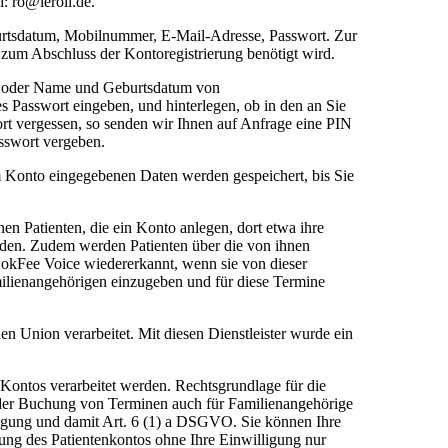
: ro@leroil.de.
burtsdatum, Mobilnummer, E-Mail-Adresse, Passwort. Zur
zum Abschluss der Kontoregistrierung benötigt wird.
en oder Name und Geburtsdatum von
s Passwort eingeben, und hinterlegen, ob in den an Sie
ort vergessen, so senden wir Ihnen auf Anfrage eine PIN
asswort vergeben.
 Konto eingegebenen Daten werden gespeichert, bis Sie
en Patienten, die ein Konto anlegen, dort etwa ihre
aden. Zudem werden Patienten über die von ihnen
okFee Voice wiedererkannt, wenn sie von dieser
milienangehörigen einzugeben und für diese Termine
en Union verarbeitet. Mit diesen Dienstleister wurde ein
 Kontos verarbeitet werden. Rechtsgrundlage für die
it der Buchung von Terminen auch für Familienangehörige
ligung und damit Art. 6 (1) a DSGVO. Sie können Ihre
zung des Patientenkontos ohne Ihre Einwilligung nur