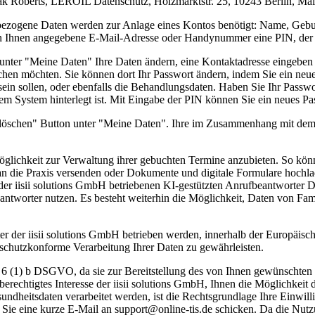
ak Roberts, LEROIL Datenschutz, Holzmarktstr. 25, 10243 Berlin, Mail
enbezogene Daten werden zur Anlage eines Kontos benötigt: Name, Ge
von Ihnen angegebene E-Mail-Adresse oder Handynummer eine PIN, der 
 unter "Meine Daten" Ihre Daten ändern, eine Kontaktadresse eingeb
uchen möchten. Sie können dort Ihr Passwort ändern, indem Sie ein neue
sein sollen, oder ebenfalls die Behandlungsdaten. Haben Sie Ihr Passw
em System hinterlegt ist. Mit Eingabe der PIN können Sie ein neues P
 löschen" Button unter "Meine Daten". Ihre im Zusammenhang mit dem
Möglichkeit zur Verwaltung ihrer gebuchten Termine anzubieten. So könn
an die Praxis versenden oder Dokumente und digitale Formulare hochl
r iisii solutions GmbH betriebenen KI-gestützten Anrufbeantworter D
antworter nutzen. Es besteht weiterhin die Möglichkeit, Daten von Fa
r der iisii solutions GmbH betrieben werden, innerhalb der Europäisch
nschutzkonforme Verarbeitung Ihrer Daten zu gewährleisten.
t. 6 (1) b DSGVO, da sie zur Bereitstellung des von Ihnen gewünschten
berechtigtes Interesse der iisii solutions GmbH, Ihnen die Möglichke
undheitsdaten verarbeitet werden, ist die Rechtsgrundlage Ihre Einwil
m Sie eine kurze E-Mail an support@online-tis.de schicken. Da die Nut