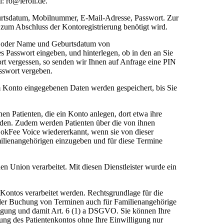
: ro@leroil.de.
burtsdatum, Mobilnummer, E-Mail-Adresse, Passwort. Zur
zum Abschluss der Kontoregistrierung benötigt wird.
en oder Name und Geburtsdatum von
s Passwort eingeben, und hinterlegen, ob in den an Sie
ort vergessen, so senden wir Ihnen auf Anfrage eine PIN
asswort vergeben.
 Konto eingegebenen Daten werden gespeichert, bis Sie
en Patienten, die ein Konto anlegen, dort etwa ihre
aden. Zudem werden Patienten über die von ihnen
okFee Voice wiedererkannt, wenn sie von dieser
milienangehörigen einzugeben und für diese Termine
en Union verarbeitet. Mit diesen Dienstleister wurde ein
 Kontos verarbeitet werden. Rechtsgrundlage für die
it der Buchung von Terminen auch für Familienangehörige
ligung und damit Art. 6 (1) a DSGVO. Sie können Ihre
zung des Patientenkontos ohne Ihre Einwilligung nur